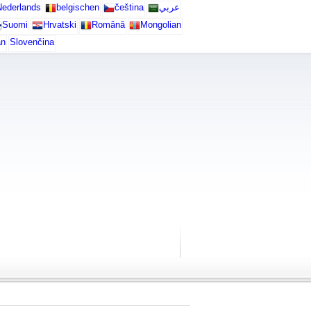
ederlands
belgischen
čeština
عربي
Suomi
Hrvatski
Română
Mongolian
an
Slovenčina