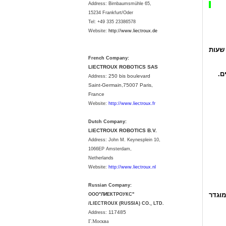
Address: Birnbaumsmühle 65,
15234 Frankfurt/Oder
Tel: +49 335 23386578
Website:
http://www.liectroux.
de
שעות
French Company:
LIECTROUX ROBOTICS SAS
ים
250 bis boulevard
Address:
Saint-Germain,75007 Paris,
France
Website:
http://www.liectroux.fr
Dutch Company:
LIECTROUX ROBOTICS B.V.
Address:
John M. Keynesplein 10,
1066EP Amsterdam,
Netherlands
Website:
http://www.liectroux.nl
Russian Company:
מוגדר
ООО"ЛИЕКТРОУКС"
/LIECTROUX (RUSSIA) CO., LTD.
117485
Address:
Г.Москва