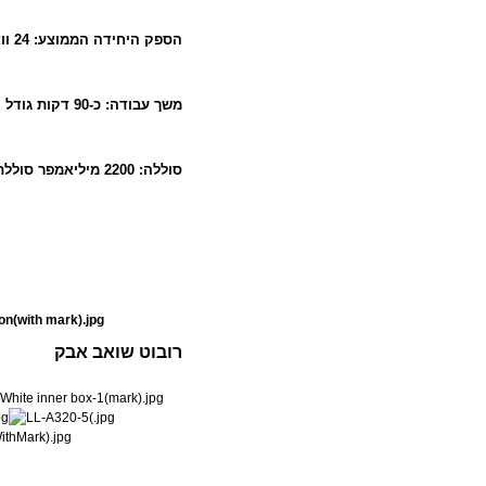
הספק היחידה הממוצע: 24 וואט משך טעינה: כחמש שעות
משך עבודה: כ-90 דקות גודל היחידה: קוטר 32
סוללה: 2200 מיליאמפר סוללת
רובוט שואב אבק