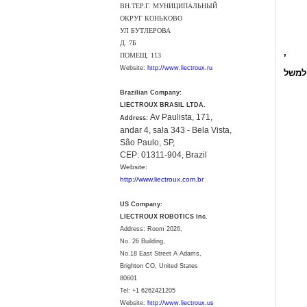
ВН.ТЕР.Г. МУНИЦИПАЛЬНЫЙ
ОКРУГ КОНЬКОВО
УЛ БУТЛЕРОВА
Д. 7Б
,
ПОМЕЩ. 113
Website:
http://www.liectroux.ru
 למשל
Brazilian Company:
LIECTROUX BRASIL LTDA.
Av Paulista, 171,
Address:
andar 4, sala 343 - Bela Vista,
São Paulo, SP,
CEP: 01311-904, Brazil
Website:
http://www.liectroux.com.br
US Company:
LIECTROUX ROBOTICS Inc.
Address: Room 2026,
No. 26 Building,
No.18 East Street A Adams,
Brighton CO, United States
80601
Tel:
+1 6262421205
Website:
http://www.liectroux.us