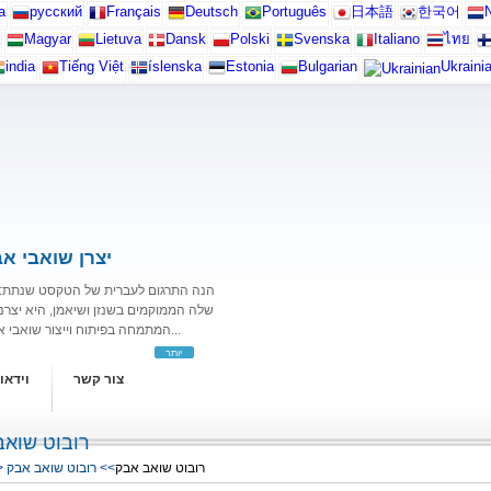
а
русский
Français
Deutsch
Português
日本語
한국어
N
Magyar
Lietuva
Dansk
Polski
Svenska
Italiano
ไทย
india
Tiếng Việt
íslenska
Estonia
Bulgarian
Ukraini
יצרן שואבי אב
הנה התרגום לעברית של הטקסט שנתת: לי
שלה הממוקמים בשנזן ושיאמן, היא יצרנ
המתמחה בפיתוח וייצור שואבי אבק רובוטיים ורובוטים לניקוי חלונות. עם צוות טכני חזק...
יותר
צור קשר
וידאו
רובוט שואב
>
>> רובוט שואב אבק
רובוט שואב אבק