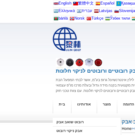
English
繁體中文
Español
Қазақш
Ελληνικά
עברית
Latvijas
Slovenija
bāṅlā
Norsk
Türkçe
Ўзбек тили
ק רובוטיים ורובוטים לניקוי חלונות
לין אינטרנשיונל גרופ בע"מ, אשר לבתי המפעל הבת
ית מקצועית בקנה מידה גדול ובעלת מרכז מו"פ עצמאי
 הדגמה
מוצר
אודותינו
בית
 אבק
רובוט שואב אבק
Home
>
אבק ניקוי רובוט