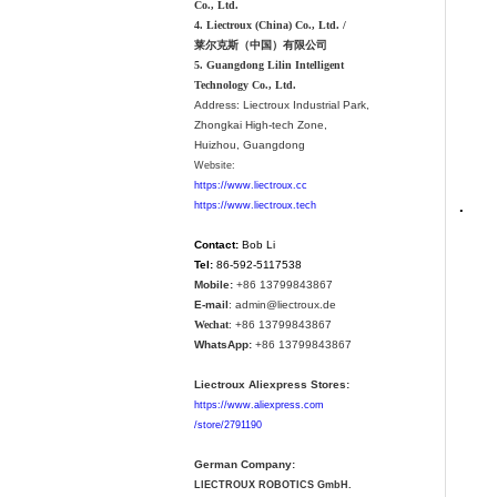
Co., Ltd.
4. Liectroux (China) Co., Ltd. /
莱尔克斯（中国）有限公司
5. Guangdong Lilin Intelligent
Technology Co., Ltd.
Address:
Liectroux Industrial Park,
Zhongkai High-tech Zone,
Huizhou, Guangdong
Website:
https://www.liectroux.cc
.
https://www.liectroux.tech
Contact:
Bob Li
Tel:
86-592-5117538
Mobile:
+86 13799843867
E-mail
: admin@liectroux.de
Wechat
: +86 13799843867
WhatsApp:
+86 13799843867
Liectroux Aliexpress Stores:
https://www.aliexpress.com
/store/2791190
German Company:
LIECTROUX ROBOTICS GmbH.