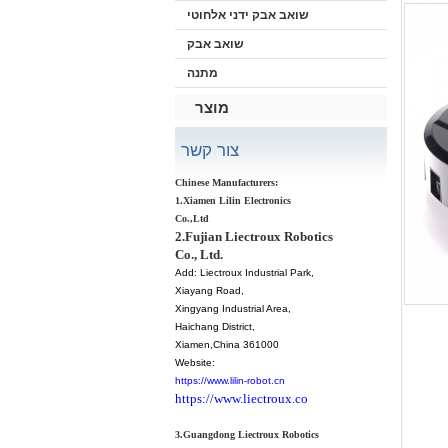
שואב אבק ידני אלחוטי
שואב אבק
מתנה
מוצר
צור קשר
Chinese Manufacturers:
1.Xiamen Lilin Electronics
Co.,Ltd
2.Fujian Liectroux Robotics
Co., Ltd.
Add:
Liectroux Industrial Park,
Xiayang Road,
Xingyang Industrial Area,
Haichang District
,
Xiamen
,China 361000
Website:
https://www.lilin-robot.cn
https://www.liectroux.co
3.Guangdong Liectroux Robotics