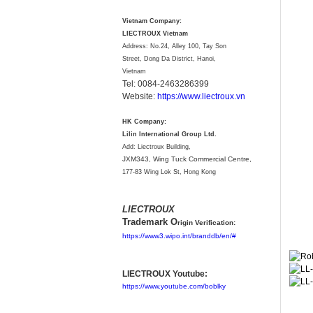
Vietnam Company:
LIECTROUX Vietnam
Address: No.24, Alley 100, Tay Son
Street, Dong Da District, Hanoi,
Vietnam
Tel: 0084-2463286399
Website:
https://www.liectroux.vn
HK Company:
Lilin International Group Ltd.
Add: Liectroux Building,
JXM343,
Wing Tuck Commercial Centre,
177-83 Wing Lok St, Hong Kong
LIECTROUX
Trademark O
rigin Verification:
https://www3.wipo.int/branddb/en/#
LIECTROUX Youtube:
https://www.youtube.com/boblky