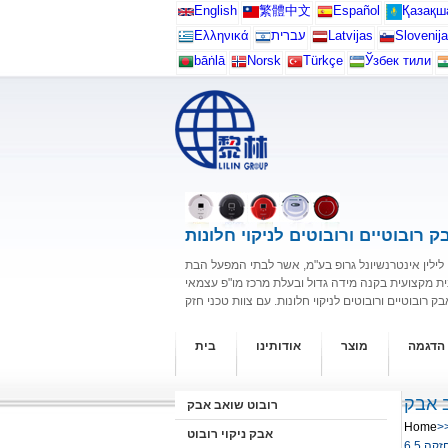
English
繁體中文
Español
Қазақш
Slovenija
Latvijas
עברית
Ελληνικά
bāṅlā
Norsk
Türkçe
Ўзбек тили
ק רובוטיים ורובוטים לניקוי חלונות
לין אינטרנשיונל גרופ בע"מ, אשר לבתי המפעל הבת
ית מקצועית בקנה מידה גדול ובעלת מרכז מו"פ עצמאי
 הדגמה
מוצר
אודותינו
בית
 אבק
רובוט שואב אבק
Home
>
אבק ניקוי רובוט