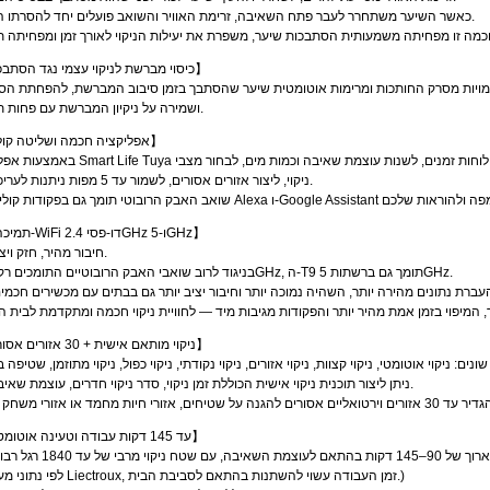
כאשר השיער משתחרר לעבר פתח השאיבה, זרימת האוויר והשואב פועלים יחד להסרתו המלאה.
· 【כיסוי מברשת לניקוי עצמי נגד הסתבכות】
 דמויות מסרק החותכות ומרימות אוטומטית שיער שהסתבך בזמן סיבוב המברשת, להפחתת הס
ושמירה על ניקיון המברשת עם פחות תחזוקה.
· 【אפליקציה חכמה ושליטה קולית】
באמצעות אפליקציית Smart Life Tuya ניתן לצפות במסלולי הניקוי, לקבוע לוחות זמנים, 
ניקוי, ליצור אזורים אסורים, לשמור עד 5 מפות ניתנות לעריכה ועוד.
· 【תמיכה ב-WiFi דו-פסי 2.4GHz ו-5GHz】
חיבור מהיר, חזק ויציב יותר.
בניגוד לרוב שואבי האבק הרובוטיים התומכים רק ב-2.4GHz, ה-T9 תומך גם ברשתות 5GHz.
· 【ניקוי מותאם אישית + 30 אזורים אסורים】
ניתן ליצור תוכנית ניקוי אישית הכוללת זמן ניקוי, סדר ניקוי חדרים, עוצמת שאיבה ועוד.
· 【עד 145 דקות עבודה וטעינה אוטומטית】
(*לפי נתוני מעבדת Liectroux, זמן העבודה עשוי להשתנות בהתאם לסביבת הבית.)