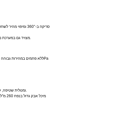
סריקה ב-360° ומיפו
מצויד גם במערכת מלאה של חיישני הימנעות ממכשולים להגנה על קירות ורהיטים ולמניעת היתקעות או נפילה במדרגות.
ה-T9 מצויד במברשות צד, מברשת גלילה בצורת V ומטלית שטיפה, עם מערכת ניקוי תלת-שלבית להפחתת זמן הניקוי.