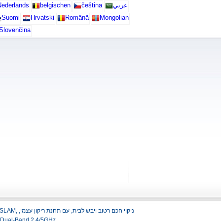
عربي
čeština
belgischen
ederlands
Suomi
Hrvatski
Română
Mongolian
Slovenčina
אחסון מפות מרובות קומות, עוצמת יניקה חזקה 6.5KPa,Carpet Boost, מברשות נגד הסתבכות,z