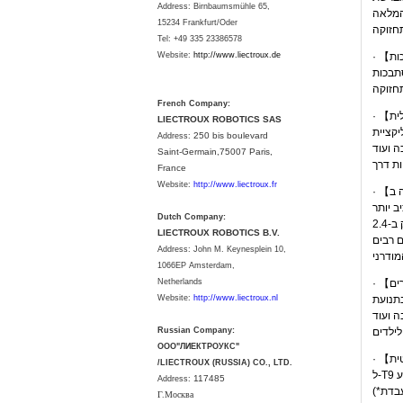
Address: Birnbaumsmühle 65,
15234 Frankfurt/Oder
Tel: +49 335 23386578
Website:
http://www.liectroux.
de
תבכות
French Company:
LIECTROUX ROBOTICS SAS
לשנות עוצמת שאיבה וכמות מים, לבחור מצבי
250 bis boulevard
Address:
Saint-Germain,75007 Paris,
France
Website:
http://www.liectroux.fr
Dutch Company:
LIECTROUX ROBOTICS B.V.
Address:
John M. Keynesplein 10,
1066EP Amsterdam,
Netherlands
Website:
http://www.liectroux.nl
Russian Company:
ООО"ЛИЕКТРОУКС"
/LIECTROUX (RUSSIA) CO., LTD.
117485
Address:
Г.Москва