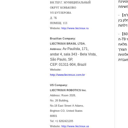
ВН.ТЕР.Г. МУНИЦИПАЛЬНЫЙ
ОКРУГ КОНЬКОВО
УЛ БУТЛЕРОВА
Д. 7Б
2 מ"מ ולטפס על שיפועים של עד 15°, למעבר חלק בין
ПОМЕЩ. 113
Website:
http://www.liectroux.ru
Brazilian Company:
LIECTROUX BRASIL LTDA.
Av Paulista, 171,
Address:
andar 4, sala 343 - Bela Vista,
São Paulo, SP,
CEP: 01311-904, Brazil
Website:
http://www.liectroux.com.br
US Company:
LIECTROUX ROBOTICS Inc.
Address: Room 2026,
No. 26 Building,
No.18 East Street A Adams,
Brighton CO, United States
80601
Tel:
+1 6262421205
Website:
http://www.liectroux.us