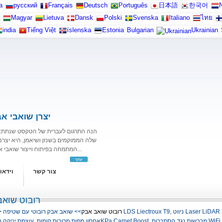
а
русский
Français
Deutsch
Português
日本語
한국어
N
Magyar
Lietuva
Dansk
Polski
Svenska
Italiano
ไทย
india
Tiếng Việt
íslenska
Estonia
Bulgarian
Ukrainian
יצרן שואבי אב
הנה התרגום לעברית של הטקסט שנתת: לי
שלה הממוקמים בשנזן ושיאמן, היא יצרנ
המתמחה בפיתוח וייצור שואבי אבק רובוטיים ורובוטים לניקוי חלונות. עם צוות טכני חזק...
יותר
צור קשר
וידאו
רובוט שואב
רובוט שואב אבק
>> שואב אבק רובוטי עם שטיפה LDS Liectroux T9, ניווט Laser LiDAR SLAM, ניקוי חכם רטוב ויבש לבית, עם תחנת ריקון עצמי,
>
WiFi Dual-Band 2.4/5GH