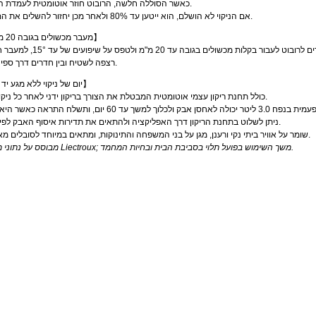
כאשר הסוללה חלשה, הרובוט חוזר אוטומטית לעמדת הטעינה.
אם הניקוי לא הושלם, הוא ייטען עד 80% ולאחר מכן יחזור להשלים את המשימה.
· 【מעבר מכשולים בגובה 20 מ"מ】
גלגלי שטח משודרגים מאפשרים לרובוט לעבור בקלות מכשולים בגובה עד 0
רצפה לשטיח ובין חדרים דרך ספי דלתות.
· 【60 יום של ניקוי ללא מגע יד】
ה-T9 כולל תחנת ריקון עצמי אוטומטית המבטלת את הצורך בריקון ידני לאחר כל ניקוי.
ניתן לשלוט בתחנת הריקון דרך האפליקציה ולהתאים את תדירות איסוף האבק לפי הצורך.
שומר על אוויר ביתי נקי ורענן, מגן על בני המשפחה והתינוקות, ומתאים במיוחד לסובלים מאלרגיות.
מבוסס על נתוני מעבדת Liectroux; משך השימוש בפועל תלוי בסביבת הבית ובחיות המחמד.