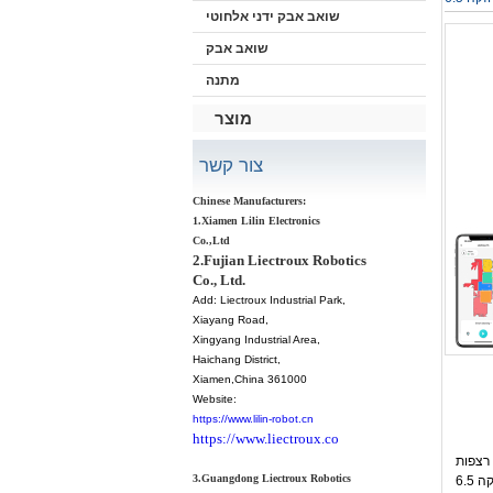
שואב אבק ידני אלחוטי
שואב אבק
מתנה
מוצר
צור קשר
Chinese Manufacturers:
1.Xiamen Lilin Electronics
Co.,Ltd
2.Fujian Liectroux Robotics
Co., Ltd.
Add:
Liectroux Industrial Park,
Xiayang Road,
Xingyang Industrial Area,
Haichang District
,
Xiamen
,China 361000
Website:
https://www.lilin-robot.cn
https://www.liectroux.co
 לבית, עם תחנת ריקון עצמי,
3.Guangdong Liectroux Robotics
שמירת מפות למספר קומות, עוצמת שאיבה חזקה 6.5KPa, חיזוק שאיבה לשטיחים, מברשות נגד הסתבכות, WiFi דו-פסי 2.4/5GHz,