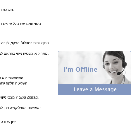
מערכת חכמה זו מפחיתה משמעותית הסתבכות שיער, משפרת את יעילות הניקוי לאורך זמן ומפחיתה תחזוקה.
כיסוי המברשת כולל שיניים
שואב האבק הרובוטי תומך גם בפקודות קוליות דרך Alexa ו-Google Assistant ומתחיל או מפסיק ניקוי בהתאם למפה ולהוראות שלכם.
המשמעות היא העברת נתונים מהירה יותר, השהיה נמוכה יותר וחיבור יציב יותר גם בבתים עם מכשירים חכמים רבים.
השליטה חלקה יותר, המיפוי בזמן אמת מהיר יותר והפקודות מגיבות מיד — לחוויית ניקוי חכמה ומתקדמת לבית המודרני.
מצבי ניקוי שונים: ניקוי אוטומטי, ניקוי קצוות, ניקוי אזורים, ניקוי נקודתי, ניקוי כפול, ניקוי מתוזמן, שטיפה בתנועת Y ומצב Zigzag.
באמצעות האפליקציה ניתן להגדיר עד 30 אזורים וירטואליים אסורים להגנה על שטיחים, אזורי חיות מחמד או אזורי משחק לילדים.
ל-T9 זמן עבודה ארוך של 90–145 דקות בהתאם לעוצמת השאיבה, עם שטח ניקוי מרבי של עד 1840 רגל רבוע.