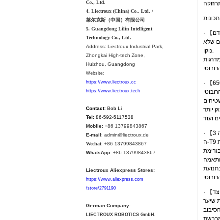
Co., Ltd.
4. Liectroux (China) Co., Ltd. /
ות:
莱尔克斯（中国）有限公司
5. Guangdong Lilin Intelligent
Technology Co., Ltd.
רים שלא
Address:
Liectroux Industrial Park,
נוקו.
Zhongkai High-tech Zone,
Huizhou, Guangdong
Website:
https://www.liectroux.cc
 רמות עוצמת שאיבה מתכווננות עד 6500Pa
https://www.liectroux.tech
Contact:
Bob Li
Tel:
86-592-5117538
Mobile:
+86 13799843867
E-mail
: admin@liectroux.de
Wechat
: +86 13799843867
ר שליטה מדויקת בזרימת
WhatsApp:
+86 13799843867
Liectroux Aliexpress Stores:
https://www.aliexpress.com
/store/2791190
German Company:
LIECTROUX ROBOTICS GmbH.