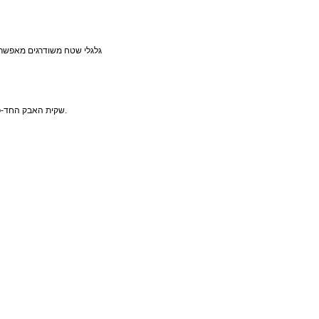
שקית האבק החד-פעמית בנפח 3.0 ליטר יכולה לאחסן אבק ולכלוך למשך עד 60 יום, ותשלח התראה כאשר היא מלאה.