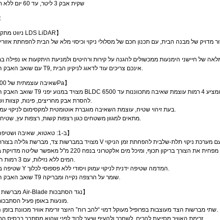
שקית אבק 3 ליטר, עד 60 יום ללא תחזוקה
תכונ
· 【ניווט מתקדם LDS LiDAR】
י מהיר לשחזור מדויק של מבנה הבית, עם תכנון חכם של מסלולי ניקוי וכיסוי מלא של הבית להפחתת אזו
עם שואב האבק הרובוטי T9, אינכם צריכים עוד לדאוג לניקיון הבית.
· 【שאיבה עוצמתית של 6500Pa】
שואב האבק הרובוטי T9 מצויד במנוע יפני BLDC ללא פחמים במהירות גבוהה ומציע 4
להסרת אבק מחריצים, פינות, קצוות ושטיחים.
בעת זיהוי שטיח, עוצמת השאיבה מוגברת אוטומטית למקסימום לניקוי עמוק יותר.
מתאים למגוון משטחים כגון רצפות קשות, רצפות עץ, שטיחים ועוד.
· 【3 ב-1: טאטוא, שאיבה ושטיפה】
מיכל אבק גדול בנפח 260 מ"ל מפחית את הצורך בריקון תכוף, ומיכל מים אלקטרוני בנפח 220 מ"ל מאפש
המים ללא נזילות, עם 3 רמות התאמה.
שטיפה בתנועת Y המדמה שטיפה ידנית לניקוי עמוק ויסודי ללא פספוסי לכלוך.
שואב האבק הרובוטי T9 שומר על הרצפה נקייה ומבריקה.
· 【מברשות צד Air-Blade נגד הסתבכות】
מונעות באופן פעיל הסתבכות שיער.
שתי מברשות הצד מעוצבות בפרופיל מעוקל דמוי “להב רוח” היוצר זרימת אוויר מכוונת בזמן הסיבוב.
זרימת האוויר מסייעת להרים, לשחרר ולהעיף שיער לכוד לפני שהוא מסתבך בבסיס המברשת.