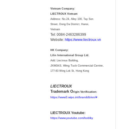
Vietnam Company:
LIECTROUX Vietnam
Address: No.24, Alley 100, Tay Son
Street, Dong Da District, Hanoi,
Vietnam
Tel: 0084-2463286399
Website:
https://www.liectroux.vn
HK Company:
Lilin International Group Ltd.
Add: Liectroux Building,
JXM343,
Wing Tuck Commercial Centre,
177-83 Wing Lok St, Hong Kong
LIECTROUX
Trademark O
rigin Verification:
https://www3.wipo.int/branddb/en/#
LIECTROUX Youtube:
https://www.youtube.com/boblky