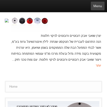
Menu
English
繁體中文
Español
русский
Қазақша
Français
Deutsch
Português
日本語
한국어
Nederlands
belgischen
Slovenija
Latvijas
עברית
Ελληνικά
عربي
čeština
Magyar
Lietuva
Dansk
Polski
Svenska
Italiano
ไทย
יצרן שואבי אבק רובוטיים ורובוטים לניקוי חלונות
Suomi
Hrvatski
Română
Mongolian
bāṅlā
Norsk
Türkçe
הנה התרגום לעברית של הטקסט שנתת: לילין אינטרנשיונל גרופ בע"מ,
Ўзбек тили
india
Tiếng Việt
íslenska
Estonia
Bulgarian
אשר לבתי המפעל הבת שלה הממוקמים בשנזן ושיאמן, היא יצרנית
Ukrainian
Slovenčina
מקצועית בקנה מידה גדול ובעלת מרכז מו"פ עצמאי המתמחה בפיתוח
וייצור שואבי אבק רובוטיים ורובוטים לניקוי חלונות. עם צוות טכני חזק...
יותר
Home