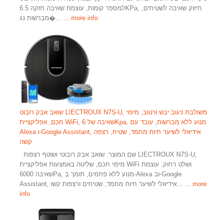
למספר קומות, עוצמת שאיבה חזקה 6.5KPa, חיזוק שאיבה לשטיחים,
... more info
מברשות נג�...
שואב אבק רובוט LIECTROUX N7S-U, משולבת ניגוב יבש ורטוב, מיפוי
חכם, אפליקציית WiFi, שאיבה של 6Kpa, מנוע ללא מברשות, עובד עם
Alexa ו-Google Assistant, אידיאלי לשיער חיות מחמד, שטיח, רצפה
קשה
שם המוצר: שואב אבק רובוטי ושוטף רצפות LIECTROUX N7S-U,
מיפוי חכם, שליטה באמצעות אפליקציית WiFi ושלט רחוק, עוצמת
שאיבה 6000Pa, מנוע ללא פחמים, תומך ב-Alexa וב-Google
... more
Assistant, אידיאלי לשיער חיות מחמד, שטיחים ורצפות קשו...
info