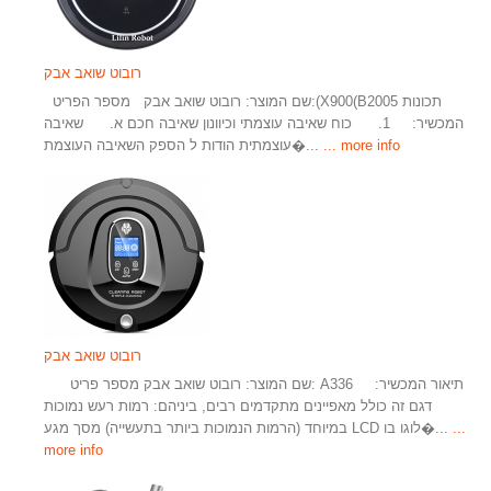
רובוט שואב אבק
שם המוצר: רובוט שואב אבק מספר הפריט:(X900(B2005 תכונות
המכשיר: 1. כוח שאיבה עוצמתי וכיוונון שאיבה חכם א. שאיבה
... more info
עוצמתית הודות ל הספק השאיבה העוצמת�...
רובוט שואב אבק
שם המוצר: רובוט שואב אבק מספר פריט: A336 תיאור המכשיר:
דגם זה כולל מאפיינים מתקדמים רבים, ביניהם: רמות רעש נמוכות
...
במיוחד (הרמות הנמוכות ביותר בתעשייה) מסך מגע LCD לוגו בו�...
more info