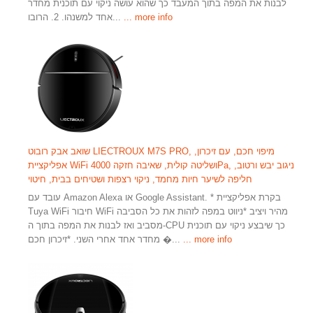
לבנות את המפה בתוך המעבד כך שהוא עושה ניקוי עם תוכנית מחדר
... more info
אחד למשנהו. 2. הרובו...
שואב אבק רובוט LIECTROUX M7S PRO, מיפוי חכם, עם זיכרון,
אפליקציית WiFi ושליטה קולית, שאיבה חזקה 4000Pa, ניגוב יבש ורטוב,
חליפה לשיער חיות מחמד, ניקוי רצפות ושטיחים בבית, חיטוי
עובד עם Amazon Alexa או Google Assistant. * בקרת אפליקציית
Tuya WiFi חיבור WiFi מהיר ויציב *ניווט במפה לזהות את כל הסביבה
מסביב ואז לבנות את המפה בתוך ה-CPU כך שיבצע ניקוי עם תוכנית
... more info
מחדר אחד אחרי השני. *זיכרון חכם �...