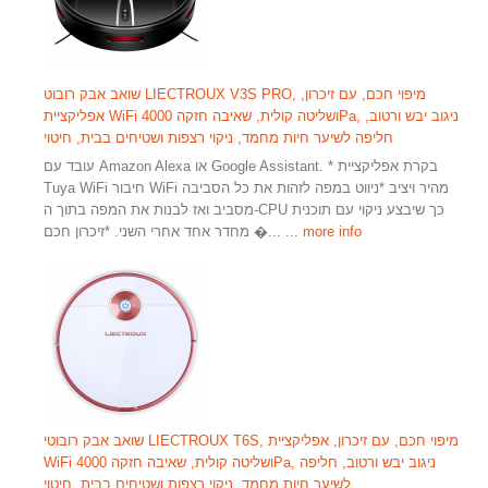
שואב אבק רובוט LIECTROUX V3S PRO, מיפוי חכם, עם זיכרון,
אפליקציית WiFi ושליטה קולית, שאיבה חזקה 4000Pa, ניגוב יבש ורטוב,
חליפה לשיער חיות מחמד, ניקוי רצפות ושטיחים בבית, חיטוי
עובד עם Amazon Alexa או Google Assistant. * בקרת אפליקציית
Tuya WiFi חיבור WiFi מהיר ויציב *ניווט במפה לזהות את כל הסביבה
מסביב ואז לבנות את המפה בתוך ה-CPU כך שיבצע ניקוי עם תוכנית
... more info
מחדר אחד אחרי השני. *זיכרון חכם �...
שואב אבק רובוטי LIECTROUX T6S, מיפוי חכם, עם זיכרון, אפליקציית
WiFi ושליטה קולית, שאיבה חזקה 4000Pa, ניגוב יבש ורטוב, חליפה
לשיער חיות מחמד, ניקוי רצפות ושטיחים בבית, חיטוי