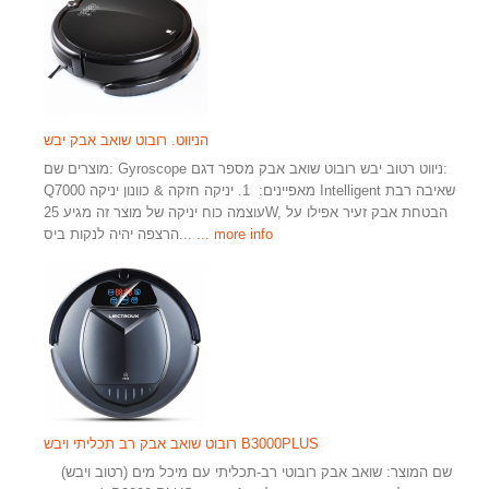
הניווט. רובוט שואב אבק יבש
מוצרים שם: Gyroscope ניווט רטוב יבש רובוט שואב אבק מספר דגם:
Q7000 מאפיינים: 1. יניקה חזקה & כוונון יניקה Intelligent שאיבה רבת
עוצמה כוח יניקה של מוצר זה מגיע 25W, הבטחת אבק זעיר אפילו על
... more info
הרצפה יהיה לנקות ביס...
רובוט שואב אבק רב תכליתי ויבש B3000PLUS
שם המוצר: שואב אבק רובוטי רב-תכליתי עם מיכל מים (רטוב ויבש)