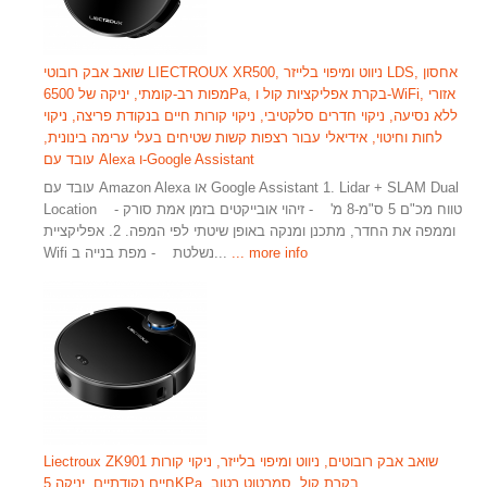
שואב אבק רובוטי LIECTROUX XR500, ניווט ומיפוי בלייזר LDS, אחסון
מפות רב-קומתי, יניקה של 6500Pa, בקרת אפליקציות קול ו-WiFi, אזורי
ללא נסיעה, ניקוי חדרים סלקטיבי, ניקוי קורות חיים בנקודת פריצה, ניקוי
לחות וחיטוי, אידיאלי עבור רצפות קשות שטיחים בעלי ערימה בינונית,
עובד עם Alexa ו-Google Assistant
עובד עם Amazon Alexa או Google Assistant 1. Lidar + SLAM Dual
Location - טווח מכ"ם 5 ס"מ-8 מ' - זיהוי אובייקטים בזמן אמת סורק
וממפה את החדר, מתכנן ומנקה באופן שיטתי לפי המפה. 2. אפליקציית
... more info
Wifi נשלטת - מפת בנייה ב...
Liectroux ZK901 שואב אבק רובוטים, ניווט ומיפוי בלייזר, ניקוי קורות
חיים נקודתיים, יניקה 5KPa, בקרת קול, סמרטוט רטוב