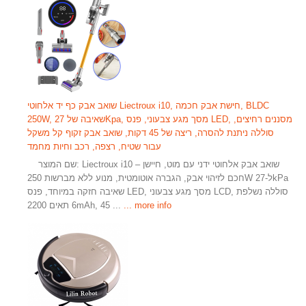
שואב אבק כף יד אלחוטי Liectroux i10, חישת אבק חכמה, BLDC
250W, שאיבה של 27Kpa, מסך מגע צבעוני, פנס LED, מסננים רחיצים,
סוללה ניתנת להסרה, ריצה של 45 דקות, שואב אבק זקוף קל משקל
עבור שטיח, רצפה, רכב וחיות מחמד
​ ​ ​ שם המוצר: Liectroux i10 – שואב אבק אלחוטי ידני עם מוט, חיישן
חכם לזיהוי אבק, הגברה אוטומטית, מנוע ללא מברשות 250W ל-27kPa
שאיבה חזקה במיוחד, פנס LED, מסך מגע צבעוני LCD, סוללה נשלפת
... more info
6 תאים 2200mAh, 45 ...