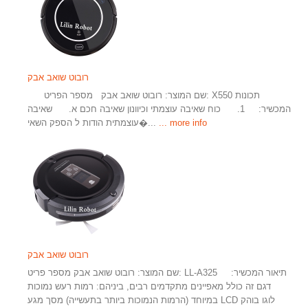
רובוט שואב אבק
שם המוצר: רובוט שואב אבק מספר הפריט: X550 תכונות
המכשיר: 1. כוח שאיבה עוצמתי וכיוונון שאיבה חכם א. שאיבה
... more info
עוצמתית הודות ל הספק השאי�...
רובוט שואב אבק
שם המוצר: רובוט שואב אבק מספר פריט: LL-A325 תיאור המכשיר:
דגם זה כולל מאפיינים מתקדמים רבים, ביניהם: רמות רעש נמוכות
במיוחד (הרמות הנמוכות ביותר בתעשייה) מסך מגע LCD לוגו בוהק