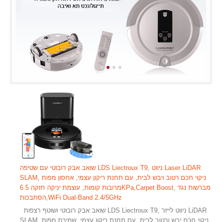
שואב אבק רובוטי עם שטיפה LDS Liectroux T9, ניווט Laser LiDAR
SLAM, ניקוי חכם רטוב ויבש לבית, עם תחנת ריקון עצמי, אחסון מפות
מרובות קומות, עוצמת יניקה חזקה 6.5KPa,Carpet Boost, מברשות נגד
הסתבכות,WiFi Dual-Band 2.4/5GHz
שואב אבק רובוטי ושוטף רצפות LDS ‏Liectroux T9, ניווט לייזר LiDAR
SLAM, ניקוי חכם יבש ורטוב לבית, עם תחנת ריקון עצמי, שמירת מפות