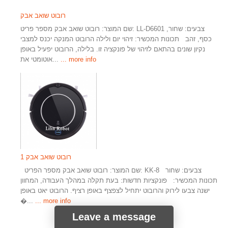
רובוט שואב אבק
שם המוצר: רובוט שואב אבק מספר פריט: LL-D6601 צבעים: שחור,
כסף, זהב תכונות המכשיר: זיהוי יום ולילה הרובוט המנקה יכנס למצבי
נקיון שונים בהתאם לזיהוי של פונקציה זו. בלילה, הרובוט יפעיל באופן
... more info
אוטומטי את...
1 רובוט שואב אבק
שם המוצר: רובוט שואב אבק מספר הפריט: KK-8 צבעים: שחור
תכונות המכשיר: פונקציות חדשות: בעת תקלה במהלך העבודה, המחוון
ישנה צבעו לירוק והרובוט יתחיל לצפצף באופן רציף. הרובוט יאט באופן
�...
... more info
Leave a message