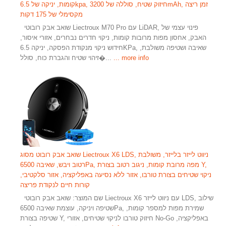
קומות, יניקה של 6.5kpa, חיזוק שטיח, סוללה של 3200mAh, זמן ריצה
מקסימלי של 175 דקות
שואב אבק רובוטי Liectroux M70 Pro עם LiDAR, פינוי עצמי של
האבק, אחסון מפות מרובות קומות, ניקוי חדרים נבחרים, אזורי איסור,
חידוש ניקוי מנקודת הפסקה, יניקה 6.5KPa, שאיבה ושטיפה משולבת,
... more info
זיהוי שטיח והגברת כוח, סולל�...
שואב אבק רובוט מסוג Liectroux X6 LDS, ניווט לייזר בלייזר, משולבת
רטוב ויבש, שאיבה 6500Pa, מפה מרובת קומות, ניגוב רטוב בצורת Y,
ניקוי שטיחים בצורת טורבו, אזור ללא נסיעה באפליקציה, אזור סלקטיבי,
קורות חיים לנקודת פריצה
שם המוצר: שואב אבק רובוטי Liectroux X6 עם ניווט לייזר LDS, שילוב
שטיפה ויניקה, עוצמת שאיבה 6500Pa, שמירת מפות למספר קומות,
שטיפה בצורת Y, חיזוק טורבו לניקוי שטיחים, אזורי No-Go באפליקציה,