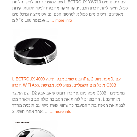
שם המוצר: רובוט לניקוי חלונות LIECTROUX YW710 עם ריסוס מים
כפול, חיישן לייזר, זיכרון חכם, יניקה חזקה מרובעת לניקוי חלונות וקירות
מאפיינים: ריסוס מים כפול אולטרסוני חכם עם אטומיזציה ומיכל מים
... more info
בנפח 100 מ״ל מ�...
LIECTROUX רובוט שואב אבק, יניקה 4000Pa, מפת ניווט 2D, עם
זיכרון, WiFi App, מיכל מים חשמליים, מנוע ללא מברשת C30B
שם המוצר: D2 מפה ניווט & זיכרון רובוט שואב אבק C30B מאפיינים
מיוחדים: 1. הרובוט יכול לזהות את הסביבה כולה סביב ולאחר מכן
לבנות את המפה בתוך המעבד כך שהוא עושה ניקוי עם תוכנית מחדר
... more info
אחד אחרי השני. 2. ...