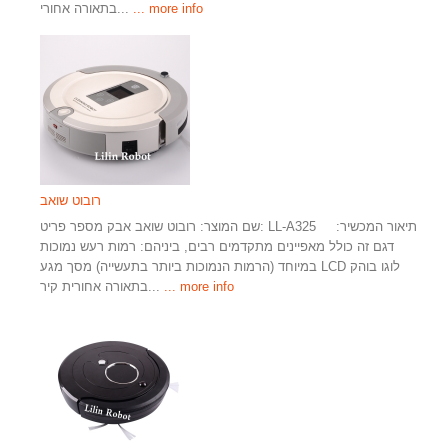
... more info
בתאורה אחורי...
רובוט שואב
שם המוצר: רובוט שואב אבק מספר פריט: LL-A325 תיאור המכשיר:
דגם זה כולל מאפיינים מתקדמים רבים, ביניהם: רמות רעש נמוכות
במיוחד (הרמות הנמוכות ביותר בתעשייה) מסך מגע LCD לוגו בוהק
... more info
בתאורה אחורית קיר...