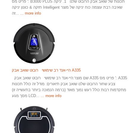
פריט מס ': B3000 PLUS תכונות של שואב אבק הרובוט שלנו 1. יניקה
חזקה & כוונון יניקה Intelligent שאיבה רבת עוצמה כוח יניקה של מוצר
... more info
זה...
היי-אנד רב שימושי רובוט שואב אבק A335
שם מוצר:היי-אנד רב שימושי רובוט שואב אבק A335 פריט מס ': A335
צבע שחור הרובוט שלנו שואב אבק תיאורים: מודל זה כולל תכונות
מתקדמות רבות כולל רעש נמוך מאוד (ברמה הנמוכה ביותר בתעשייה זו)
... more info
מסך מגע LCD...