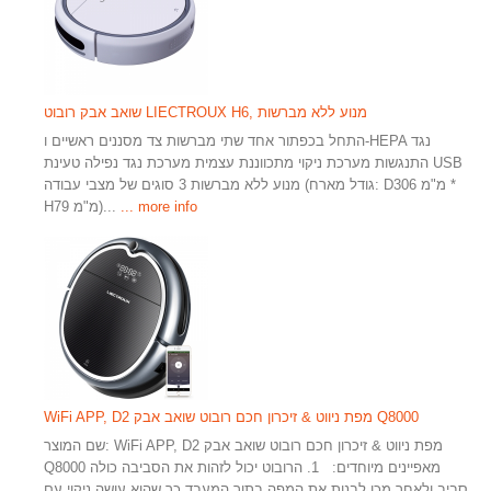
שואב אבק רובוט LIECTROUX H6, מנוע ללא מברשות
התחל בכפתור אחד שתי מברשות צד מסננים ראשיים ו-HEPA נגד
התנגשות מערכת ניקוי מתכווננת עצמית מערכת נגד נפילה טעינת USB
מנוע ללא מברשות 3 סוגים של מצבי עבודה (גודל מארח: D306 מ"מ *
... more info
H79 מ"מ)...
WiFi APP, D2 מפת ניווט & זיכרון חכם רובוט שואב אבק Q8000
שם המוצר: WiFi APP, D2 מפת ניווט & זיכרון חכם רובוט שואב אבק
Q8000 מאפיינים מיוחדים: 1. הרובוט יכול לזהות את הסביבה כולה
סביב ולאחר מכן לבנות את המפה בתוך המעבד כך שהוא עושה ניקוי עם