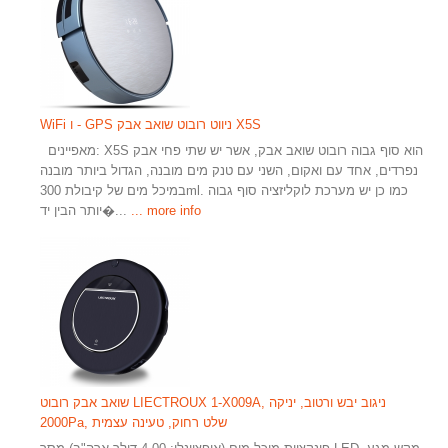
WiFi ו - GPS ניווט רובוט שואב אבק X5S
מאפיינים: X5S הוא סוף גבוה רובוט שואב אבק, אשר יש שתי פחי אבק
נפרדים, אחד עם ואקום, השני עם טנק מים מובנה, הגדול ביותר מובנה
במיכל מים של קיבולת 300ml. כמו כן יש מערכת לוקליזציה סוף גבוה
... more info
יותר הבין יד�...
שואב אבק רובוט LIECTROUX 1-X009A, ניגוב יבש ורטוב, יניקה
2000Pa, שלט רחוק, טעינה עצמית